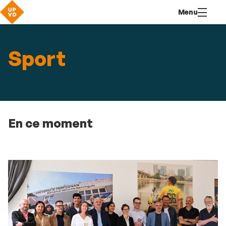
Aller
Navigation
Accès
Connexion
Menu
au
directs
contenu
Sport
En ce moment