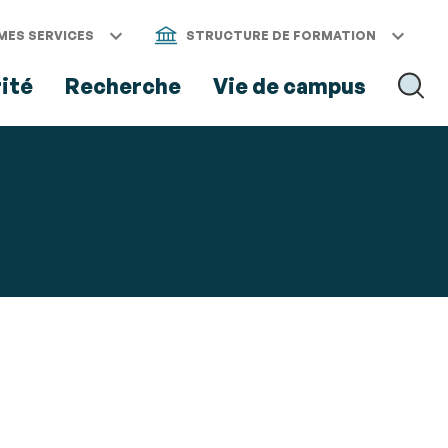
MES SERVICES
STRUCTURE DE FORMATION
rité
Recherche
Vie de campus
RECH