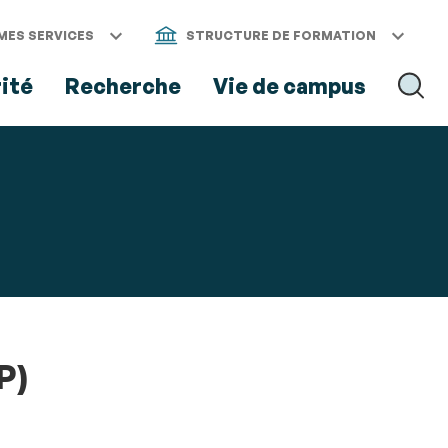
MES SERVICES
STRUCTURE DE FORMATION
rité
Recherche
Vie de campus
RECH
P)