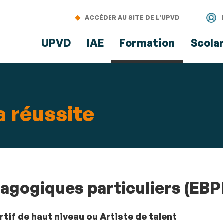
Aller
Navigation
Accès
Connexion
au
directs
ACCÉDER AU SITE DE L’UPVD
contenu
UPVD
IAE
Formation
Scola
 réussite
dagogiques particuliers (EBP
tif de haut niveau ou Artiste de talent