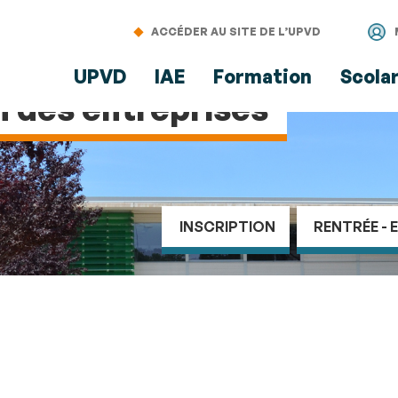
Aller
Navigation
Accès
Connexion
au
directs
ACCÉDER AU SITE DE L’UPVD
contenu
UPVD
IAE
Formation
Scola
n des entreprises
INSCRIPTION
RENTRÉE - 