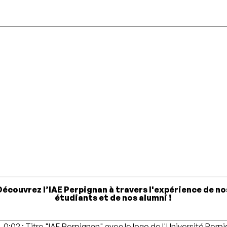
Découvrez l’IAE Perpignan à travers l'expérience de no
étudiants et de nos alumni !
0:02 : Titre "IAE Perpignan" avec le logo de l'Université Perp